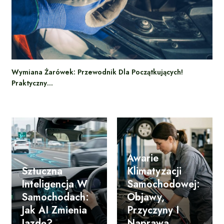
Wymiana Żarówek: Przewodnik Dla Początkujących!
Praktyczny…
Awarie
Sztuczna
Klimatyzacji
Inteligencja W
Samochodowej:
Samochodach:
Objawy,
Jak AI Zmienia
Przyczyny I
Jazdę?
Naprawa