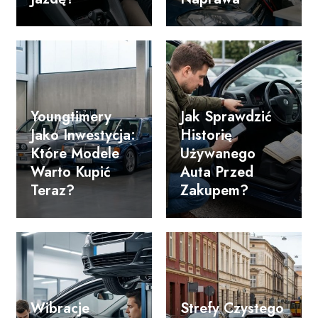
Youngtimery
Jak Sprawdzić
Jako Inwestycja:
Historię
Które Modele
Używanego
Warto Kupić
Auta Przed
Teraz?
Zakupem?
Wibracje
Strefy Czystego