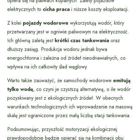
opiera się na paliwach kopalnych. Zalety pojazdów
elektrycznych to
cicha praca
i niższe koszty eksploatacji.
Z kolei
pojazdy wodorowe
wykorzystują wodór, który
przetwarzany jest w ogniwie paliwowym na elektryczność.
Ich główną zaletą jest
krótki czas tankowania
oraz
dłuższy zasięg. Produkcja wodoru jednak bywa
energochłonna i zależna od źródeł nieodnawialnych, co
wpływa na ich całkowity ślad węglowy.
Warto także zauważyć, że samochody wodorowe
emitują
tylko wodę
, co czyni je czystszą alternatywą, o ile wodór
pozyskiwany jest z ekologicznych źródeł. W obecnych
warunkach technologicznych ich wprowadzenie na masową
skalę jest ograniczone przez małą liczbę stacji tankowania.
Podsumowując, przyszłość motoryzacji ekologicznej
prawdopodobnie będzie opierać się na kombinacji obu