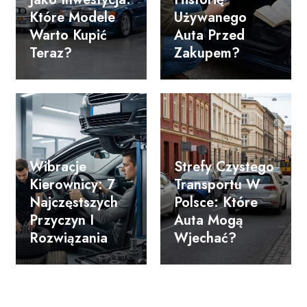
Które Modele
Używanego
Warto Kupić
Auta Przed
Teraz?
Zakupem?
Wibracje
Strefy Czystego
Kierownicy: 7
Transportu W
Najczęstszych
Polsce: Które
Przyczyn I
Auta Mogą
Rozwiązania
Wjechać?