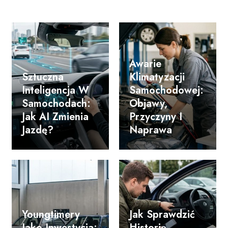
Awarie
Sztuczna
Klimatyzacji
Inteligencja W
Samochodowej:
Samochodach:
Objawy,
Jak AI Zmienia
Przyczyny I
Jazdę?
Naprawa
Youngtimery
Jak Sprawdzić
Jako Inwestycja:
Historię