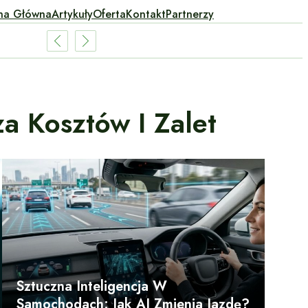
na Główna
Artykuły
Oferta
Kontakt
Partnerzy
a Kosztów I Zalet
Sztuczna Inteligencja W
Samochodach: Jak AI Zmienia Jazdę?