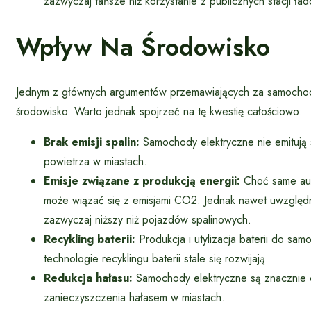
zazwyczaj tańsze niż korzystanie z publicznych stacji ła
Wpływ Na Środowisko
Jednym z głównych argumentów przemawiających za samochodam
środowisko. Warto jednak spojrzeć na tę kwestię całościowo:
Brak emisji spalin:
Samochody elektryczne nie emitują s
powietrza w miastach.
Emisje związane z produkcją energii:
Choć same auta
może wiązać się z emisjami CO2. Jednak nawet uwzględn
zazwyczaj niższy niż pojazdów spalinowych.
Recykling baterii:
Produkcja i utylizacja baterii do sa
technologie recyklingu baterii stale się rozwijają.
Redukcja hałasu:
Samochody elektryczne są znacznie ci
zanieczyszczenia hałasem w miastach.