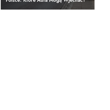
Polsce: Które Auta Mogą Wjechać?