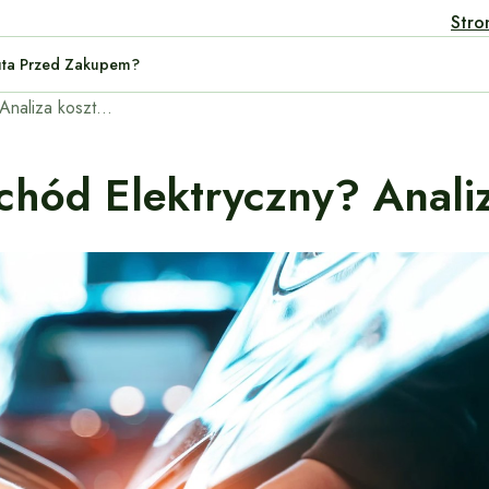
Stro
wanego Auta Przed Zakupem?
Czy warto kupić samochód elektryczny? Analiza kosztów i zalet
hód Elektryczny? Analiz