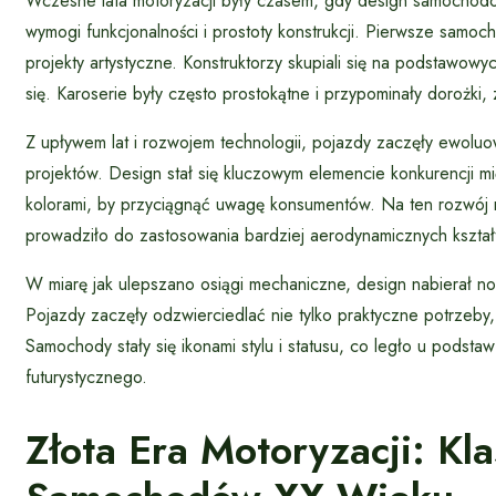
Wczesne lata motoryzacji były czasem, gdy design samocho
wymogi funkcjonalności i prostoty konstrukcji. Pierwsze samo
projekty artystyczne. Konstruktorzy skupiali się na podstawowyc
się. Karoserie były często prostokątne i przypominały dorożki, 
Z upływem lat i rozwojem technologii, pojazdy zaczęły ewolu
projektów. Design stał się kluczowym elemencie konkurencji 
kolorami, by przyciągnąć uwagę konsumentów. Na ten rozwój mia
prowadziło do zastosowania bardziej aerodynamicznych kształ
W miarę jak ulepszano osiągi mechaniczne, design nabierał no
Pojazdy zaczęły odzwierciedlać nie tylko praktyczne potrzeby, 
Samochody stały się ikonami stylu i statusu, co legło u podstaw
futurystycznego.
Złota Era Motoryzacji: Kl