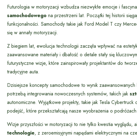
Futurologia w motoryzacji wzbudza niezwykłe emocje i fascyna
samochodowego
na przestrzeni lat. Początki tej historii się
funkcjonalności. Samochody takie jak Ford Model T czy Merced
się w annały motoryzacji.
Z biegiem lat, ewolucja technologii zaczęła wpływać na estety
zaawansowane materiały i dbałość o detale stały się kluczowym
futurystyczne wizje, które zainspirowały projektantów do twor
tradycyjne auta.
Dzisiejsze koncepty samochodowe to wynik zaawansowanych b
potrzebą integrowania nowoczesnych systemów, takich jak
szt
autonomiczne. Wyjątkowe projekty, takie jak Tesla Cybertruck
podejść, które przekształcają nasze wyobrażenia o podróża
Wizje przyszłości w motoryzacji to nie tylko kwestia wyglądu,
technologie
, z zeroemisyjnymi napędami elektrycznymi na cze