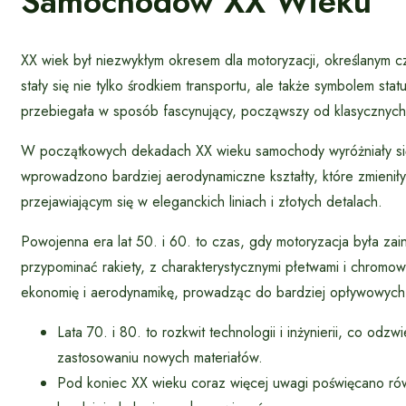
Samochodów XX Wieku
XX wiek był niezwykłym okresem dla motoryzacji, określanym c
stały się nie tylko środkiem transportu, ale także symbolem s
przebiegała w sposób fascynujący, począwszy od klasycznych,
W początkowych dekadach XX wieku samochody wyróżniały się 
wprowadzono bardziej aerodynamiczne kształty, które zmienił
przejawiającym się w eleganckich liniach i złotych detalach.
Powojenna era lat 50. i 60. to czas, gdy motoryzacja była za
przypominać rakiety, z charakterystycznymi płetwami i chromo
ekonomię i aerodynamikę, prowadząc do bardziej opływowych
Lata 70. i 80. to rozkwit technologii i inżynierii, co o
zastosowaniu nowych materiałów.
Pod koniec XX wieku coraz więcej uwagi poświęcano rów