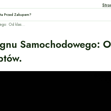
Stro
wanego Auta Przed Zakupem?
Historia i ewolucja designu samochodowego: Od klasyki do futurystycznych konceptów.
esignu Samochodowego: O
ptów.