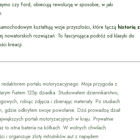
ymo czy Ford, obiecują rewolucję w sposobie, w jaki
m.
amochodowym kształtują wizje przyszłości, które łączą
historię z
ej nowatorskich rozwiązań. To fascynująca podróż od klasyki do
ci kreacji.
m redaktorem portalu motoryzacyjnego. Moja przygoda z
tarym Fiatem 125p dziadka. Studiowałem dziennikarstwo,
owych, robiąc zdjęcia i zbierając materiały. Po studiach
ch, gdzie odkryłem swoje powołanie. Dziś prowadzę dział
jwiększych portali motoryzacyjnych w kraju. Prywatnie
aż to istna bateria na kółkach. W wolnych chwilach
ci i organizuje zloty miłośników aut z napędem