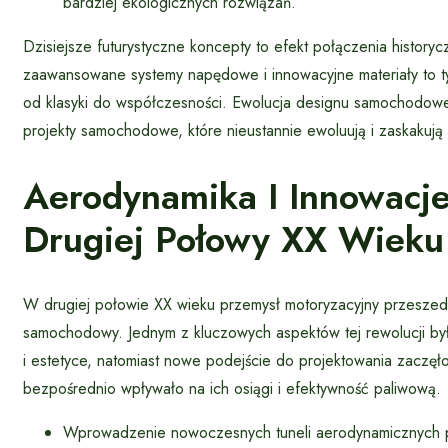
bardziej ekologicznych rozwiązań.
Dzisiejsze futurystyczne koncepty to efekt połączenia historyc
zaawansowane systemy napędowe i innowacyjne materiały to t
od klasyki do współczesności. Ewolucja designu samochodowe
projekty samochodowe, które nieustannie ewoluują i zaskakują 
Aerodynamika I Innowacj
Drugiej Połowy XX Wieku
W drugiej połowie XX wieku przemysł motoryzacyjny przeszedł 
samochodowy. Jednym z kluczowych aspektów tej rewolucji b
i estetyce, natomiast nowe podejście do projektowania zaczę
bezpośrednio wpływało na ich osiągi i efektywność paliwową.
Wprowadzenie nowoczesnych tuneli aerodynamicznych poz