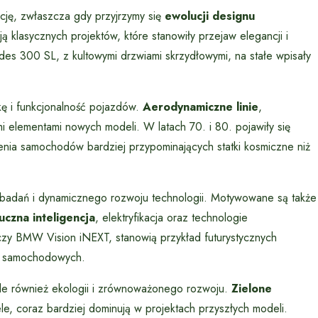
cję, zwłaszcza gdy przyjrzymy się
ewolucji designu
gają klasycznych projektów, które stanowiły przejaw elegancji i
es 300 SL, z kultowymi drzwiami skrzydłowymi, na stałe wpisały
kę i funkcjonalność pojazdów.
Aerodynamiczne linie
,
i elementami nowych modeli. W latach 70. i 80. pojawiły się
zenia samochodów bardziej przypominających statki kosmiczne niż
adań i dynamicznego rozwoju technologii. Motywowane są także
uczna inteligencja
, elektryfikacja oraz technologie
 czy BMW Vision iNEXT, stanowią przykład futurystycznych
ch samochodowych.
 ale również ekologii i zrównoważonego rozwoju.
Zielone
le, coraz bardziej dominują w projektach przyszłych modeli.