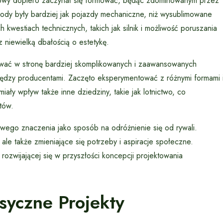
dowy dopiero zaczynał się formować, będąc zdominowanym przez
chody były bardziej jak pojazdy mechaniczne, niż wysublimowane
h kwestiach technicznych, takich jak silnik i możliwość poruszania
z niewielką dbałością o estetykę.
ować w stronę bardziej skomplikowanych i zaawansowanych
między producentami. Zaczęto eksperymentować z różnymi formami 
ły wpływ także inne dziedziny, takie jak lotnictwo, co
tów.
wego znaczenia jako sposób na odróżnienie się od rywali.
ale także zmieniające się potrzeby i aspiracje społeczne.
 rozwijającej się w przyszłości koncepcji projektowania
asyczne Projekty