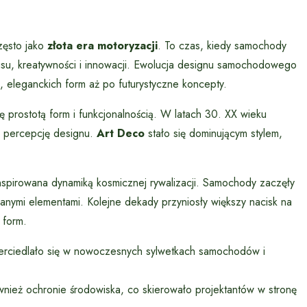
zęsto jako
złota era motoryzacji
. To czas, kiedy samochody
tatusu, kreatywności i innowacji. Ewolucja designu samochodowego
 eleganckich form aż po futurystyczne koncepty.
prostotą form i funkcjonalnością. W latach 30. XX wieku
y percepcję designu.
Art Deco
stało się dominującym stylem,
inspirowana dynamiką kosmicznej rywalizacji. Samochody zaczęły
wanymi elementami. Kolejne dekady przyniosły większy nacisk na
 form.
dzwierciedlało się w nowoczesnych sylwetkach samochodów i
nież ochronie środowiska, co skierowało projektantów w stronę