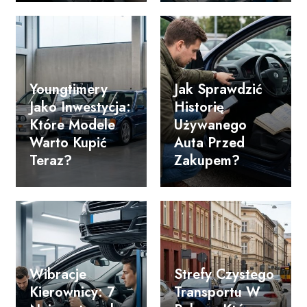
Youngtimery
Jak Sprawdzić
Jako Inwestycja:
Historię
Które Modele
Używanego
Warto Kupić
Auta Przed
Teraz?
Zakupem?
Wibracje
Strefy Czystego
Kierownicy: 7
Transportu W