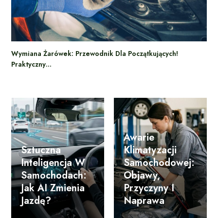
Wymiana Żarówek: Przewodnik Dla Początkujących!
Praktyczny…
Awarie
Sztuczna
Klimatyzacji
Inteligencja W
Samochodowej:
Samochodach:
Objawy,
Jak AI Zmienia
Przyczyny I
Jazdę?
Naprawa