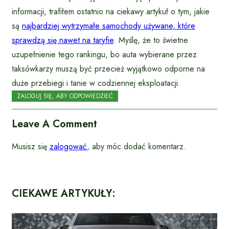
informacji, trafiłem ostatnio na ciekawy artykuł o tym, jakie
są
najbardziej wytrzymałe samochody używane, które
sprawdzą się nawet na taryfie
. Myślę, że to świetne
uzupełnienie tego rankingu, bo auta wybierane przez
taksówkarzy muszą być przecież wyjątkowo odporne na
duże przebiegi i tanie w codziennej eksploatacji.
ZALOGUJ SIĘ, ABY ODPOWIEDZIEĆ
Leave A Comment
Musisz się
zalogować
, aby móc dodać komentarz.
CIEKAWE ARTYKUŁY: