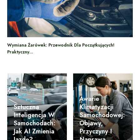
Wymiana Żarówek: Przewodnik Dla Początkujących!
Praktyczny…
Awarie
Sztuczna
Klimatyzacji
Inteligencja W
Samochodowej:
Samochodach:
Objawy,
Jak AI Zmienia
Przyczyny I
Jazdę?
Naprawa