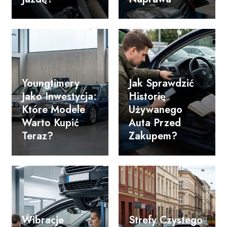
Youngtimery
Jak Sprawdzić
Jako Inwestycja:
Historię
Które Modele
Używanego
Warto Kupić
Auta Przed
Teraz?
Zakupem?
Wibracje
Strefy Czystego