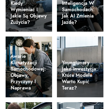
Kiedy
Inteligencja W
Wymieniać I
Samochodach:
Jakie Są Objawy
Jak AI Zmienia
Zużycia?
Jazdę?
Awarie
Klimatyzacji
Youngtimery
Samochodowej:
Jako Inwestycja:
Objawy,
Które Modele
Przyczyny I
Warto Kupić
Naprawa
Teraz?