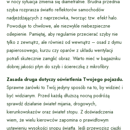
w nocy sytuacja zmienia się diametralnie. Brudna przednia
szyba rozprasza światło reflektorów samochodów
nadjeżdżających z naprzeciwka, tworząc tzw. efekt halo.
Powoduje to chwilowe, ale niezwykle niebezpieczne
oślepienie. Pamiętaj, aby regularnie przecierać szyby nie
tylko z zewnątrz, ale również od wewnątrz – osad z dymu
papierosowego, kurzu czy oparów z układu wentylacji
potrafi skutecznie zamglić obraz. Warto mieć w bagażniku
dobrej jakości płyn do szyb i ściereczkę z mikrofibry.
Zasada druga dotyczy oświetlenia Twojego pojazdu.
Sprawne żarówki to Twój jedyny sposób na to, by widzieć i
być widzianym. Przed każdą dłuższą nocną podróżą
sprawdź działanie świateł mijania, drogowych,
kierunkowskazów oraz świateł stopu. Z doświadczenia
wiem, że wielu kierowców zapomina o prawidłowym
ustawieniu wysokości snopu światła. Jeśli przewozisz ciężki