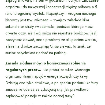
zaprogramowany na sen w godzinach nocnych. Zmuszanie
organizmu do najwyższej koncentracji między północą a 5
rano to ogromny wysiłek. Największym wrogiem nocnego
kierowcy jest tzw. mikrosen – trwający zaledwie kilka
sekund stan utraty świadomości, podczas którego masz
otwarte oczy, ale Twój mózg nie rejestruje bodźców. Jeśli
zaczynasz ziewać, masz problemy ze skupieniem wzroku,
a linie na drodze zaczynają Ci się zlewać, to znak, że
musisz natychmiast zjechać na parking.
Zasada siódma mówi o konieczności robienia
regularnych przerw.
Nie próbuj oszukać własnego
organizmu litrami napojów energetycznych czy kawy.
Działają one tylko chwilowo, a po spadku poziomu kofeiny
zmęczenie uderza ze zdwojoną siłą. Jak prawidłowo
zaplanować postoje w trakcie nocnej trasy?