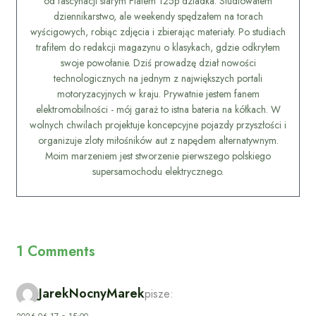
od fascynacji starym Fiatem 125p dziadka. Studiowałem
dziennikarstwo, ale weekendy spędzałem na torach
wyścigowych, robiąc zdjęcia i zbierając materiały. Po studiach
trafiłem do redakcji magazynu o klasykach, gdzie odkryłem
swoje powołanie. Dziś prowadzę dział nowości
technologicznych na jednym z największych portali
motoryzacyjnych w kraju. Prywatnie jestem fanem
elektromobilności - mój garaż to istna bateria na kółkach. W
wolnych chwilach projektuje koncepcyjne pojazdy przyszłości i
organizuje zloty miłośników aut z napędem alternatywnym.
Moim marzeniem jest stworzenie pierwszego polskiego
supersamochodu elektrycznego.
1 Comments
JarekNocnyMarek
pisze: