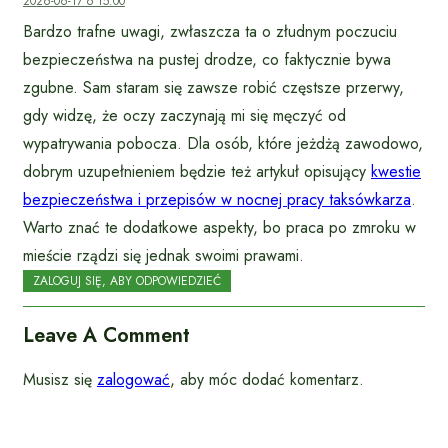
2026-06-17 o 15:00
Bardzo trafne uwagi, zwłaszcza ta o złudnym poczuciu
bezpieczeństwa na pustej drodze, co faktycznie bywa
zgubne. Sam staram się zawsze robić częstsze przerwy,
gdy widzę, że oczy zaczynają mi się męczyć od
wypatrywania pobocza. Dla osób, które jeżdżą zawodowo,
dobrym uzupełnieniem będzie też artykuł opisujący
kwestie
bezpieczeństwa i przepisów w nocnej pracy taksówkarza
.
Warto znać te dodatkowe aspekty, bo praca po zmroku w
mieście rządzi się jednak swoimi prawami.
ZALOGUJ SIĘ, ABY ODPOWIEDZIEĆ
Leave A Comment
Musisz się
zalogować
, aby móc dodać komentarz.