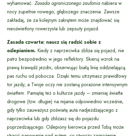
wyhamować.
Zasada ograniczonego zaufania
nabiera w
nocy zupełnie nowego, głębszego znaczenia. Zawsze
zakładaj, że za kolejnym zakrętem może znajdować się
nieoświetlony rowerzysta lub zepsuty pojazd.
Zasada czwarta: naucz się radzić sobie z
oślepianiem.
Kiedy z naprzeciwka zbliża się pojazd, nie
patrz bezpośrednio w jego reflektory. Skieruj wzrok na
prawą krawędź jezdni, obserwując białą linię oddzielającą
pas ruchu od pobocza. Dzięki temu utrzymasz prawidłowy
tor jazdy, a Twoje oczy nie zostaną porażone intensywnym
światłem. Pamiętaj też o kulturze jazdy – zmieniaj światła
drogowe (tzw. długie) na mijania odpowiednio wcześnie,
gdy tylko zauważysz poświatę auta nadjeżdżającego z
naprzeciwka lub gdy zbliżasz się do pojazdu
poprzedzającego. Oślepiony kierowca przed Tobą może
stracić panowanie nad autem, co stworzy zagrożenie