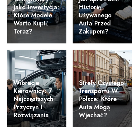
Jako Inwestycja:
Historię
Które Modele
Używanego
Warto Kupić
Auta Przed
Teraz?
Zakupem?
Wibracje
Strefy Czystego
Kierownicy: 7
Transportu W
Najczęstszych
Polsce: Które
Przyczyn I
Auta Mogą
Rozwiązania
Wjechać?