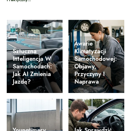
Awarie
Sztuczna
Klimatyzacji
Inteligencja W
Samochodowej:
Samochodach:
Objawy,
Jak AI Zmienia
Przyczyny I
Jazdę?
Naprawa
Youngtimery
Jak Sprawdzić