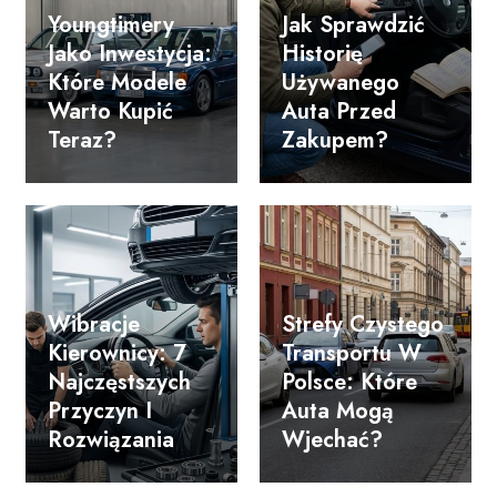
Youngtimery
Jak Sprawdzić
Jako Inwestycja:
Historię
Które Modele
Używanego
Warto Kupić
Auta Przed
Teraz?
Zakupem?
Wibracje
Strefy Czystego
Kierownicy: 7
Transportu W
Najczęstszych
Polsce: Które
Przyczyn I
Auta Mogą
Rozwiązania
Wjechać?