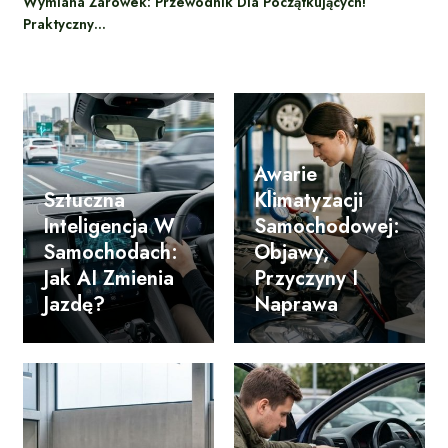
Wymiana Żarówek: Przewodnik Dla Początkujących!
Praktyczny…
Awarie
Sztuczna
Klimatyzacji
Inteligencja W
Samochodowej:
Samochodach:
Objawy,
Jak AI Zmienia
Przyczyny I
Jazdę?
Naprawa