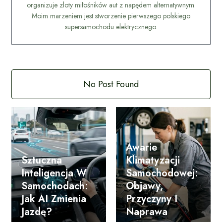
organizuje zloty miłośników aut z napędem alternatywnym.
Moim marzeniem jest stworzenie pierwszego polskiego
supersamochodu elektrycznego.
No Post Found
Awarie
Sztuczna
Klimatyzacji
Inteligencja W
Samochodowej:
Samochodach:
Objawy,
Jak AI Zmienia
Przyczyny I
Jazdę?
Naprawa