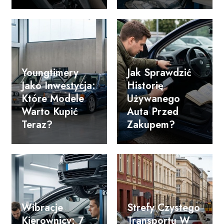
Youngtimery
Jak Sprawdzić
Jako Inwestycja:
Historię
Które Modele
Używanego
Warto Kupić
Auta Przed
Teraz?
Zakupem?
Wibracje
Strefy Czystego
Kierownicy: 7
Transportu W